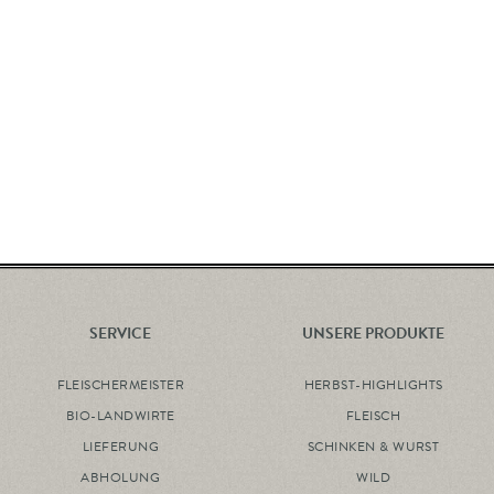
SERVICE
UNSERE PRODUKTE
FLEISCHERMEISTER
HERBST-HIGHLIGHTS
BIO-LANDWIRTE
FLEISCH
LIEFERUNG
SCHINKEN & WURST
ABHOLUNG
WILD