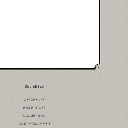
BELIEBTES
GESCHENKE
ESSFERTIGES
SAUCEN & ÖL
VORRATSKAMMER