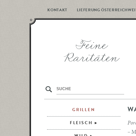
KONTAKT
LIEFERUNG ÖSTERREICHWEI
s
W
GRILLEN
Porc
FLEISCH
– M
WILD