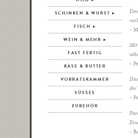
Das
SCHINKEN & WURST
vor
FISCH
– M
WEIN & MEHR
Mit
FAST FERTIG
sel
– P
KÄSE & BUTTER
Das
VORRATSKAMMER
die
SÜSSES
– P
ZUBEHÖR
Por
Ein
– B