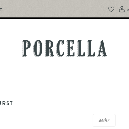
T
PORCELLA
URST
Mehr