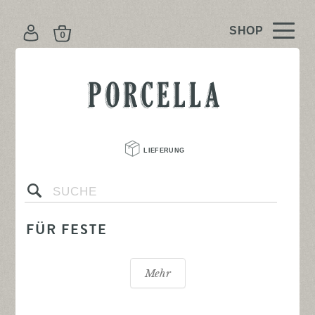
K
O
N
PORCELLA
T
O
LIEFERUNG 
s
FÜR FESTE
Mehr