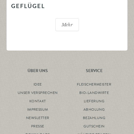
GEFLÜGEL
Mehr
ÜBER UNS
SERVICE
IDEE
FLEISCHERMEISTER
UNSER VERSPRECHEN
BIO-LANDWIRTE
KONTAKT
LIEFERUNG
IMPRESSUM
ABHOLUNG
NEWSLETTER
BEZAHLUNG
PRESSE
GUTSCHEIN