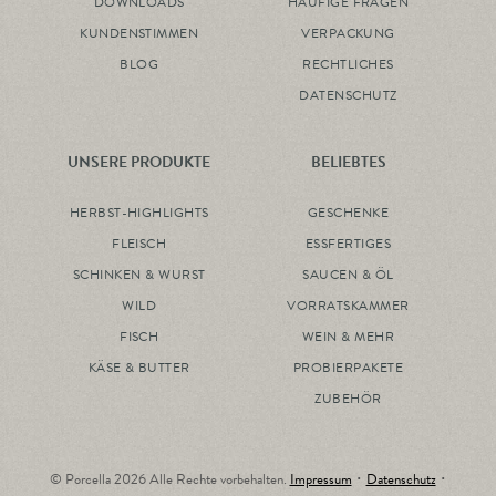
DOWNLOADS
HÄUFIGE FRAGEN
KUNDENSTIMMEN
VERPACKUNG
BLOG
RECHTLICHES
DATENSCHUTZ
UNSERE PRODUKTE
BELIEBTES
HERBST-HIGHLIGHTS
GESCHENKE
FLEISCH
ESSFERTIGES
SCHINKEN & WURST
SAUCEN & ÖL
WILD
VORRATSKAMMER
FISCH
WEIN & MEHR
KÄSE & BUTTER
PROBIERPAKETE
ZUBEHÖR
© Porcella 2026 Alle Rechte vorbehalten.
Impressum
･
Datenschutz
･