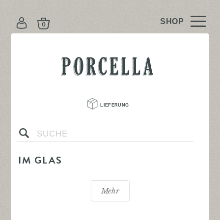
K
O
N
PORCELLA
T
O
LIEFERUNG 
s
IM GLAS
Mehr