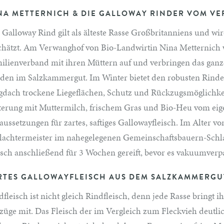
NA METTERNICH & DIE GALLOWAY RINDER VOM V
 Galloway Rind gilt als älteste Rasse Großbritanniens und wir
chätzt. Am Verwanghof von Bio-Landwirtin Nina Metternich 
ilienverband mit ihren Müttern auf und verbringen das ganze
den im Salzkammergut. Im Winter bietet den robusten Rind
gdach trockene Liegeflächen, Schutz und Rückzugsmöglichkei
terung mit Muttermilch, frischem Gras und Bio-Heu vom eigen
aussetzungen für zartes, saftiges Gallowayfleisch. Im Alter v
lachtermeister im nahegelegenen Gemeinschaftsbauern-Schlach
isch anschließend für 3 Wochen gereift, bevor es vakuumverp
RTES GALLOWAYFLEISCH AUS DEM SALZKAMMERGU
dfleisch ist nicht gleich Rindfleisch, denn jede Rasse bringt i
züge mit. Das Fleisch der im Vergleich zum Fleckvieh deutl