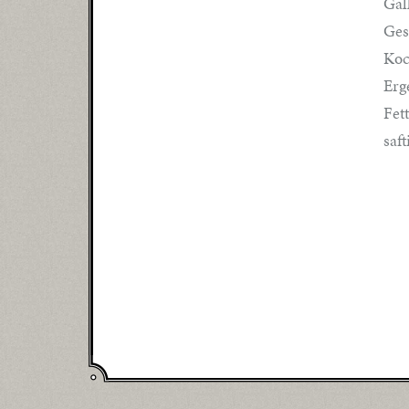
Gal
Ges
Koc
Erg
Fet
saft