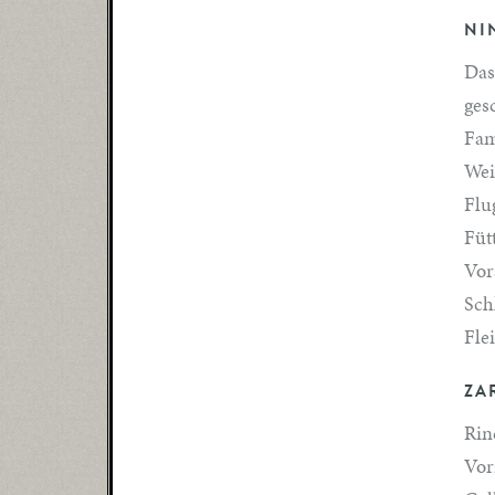
NI
Das
ges
Fam
Wei
Flu
Füt
Vor
Sch
Fle
ZA
Rin
Vor