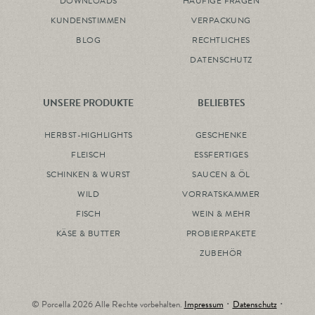
DOWNLOADS
HÄUFIGE FRAGEN
KUNDENSTIMMEN
VERPACKUNG
BLOG
RECHTLICHES
DATENSCHUTZ
UNSERE PRODUKTE
BELIEBTES
HERBST-HIGHLIGHTS
GESCHENKE
FLEISCH
ESSFERTIGES
SCHINKEN & WURST
SAUCEN & ÖL
WILD
VORRATSKAMMER
FISCH
WEIN & MEHR
KÄSE & BUTTER
PROBIERPAKETE
ZUBEHÖR
© Porcella 2026 Alle Rechte vorbehalten.
Impressum
･
Datenschutz
･