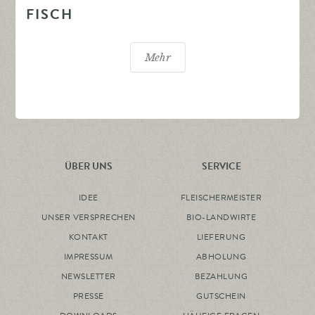
FISCH
Mehr
ÜBER UNS
SERVICE
IDEE
FLEISCHERMEISTER
UNSER VERSPRECHEN
BIO-LANDWIRTE
KONTAKT
LIEFERUNG
IMPRESSUM
ABHOLUNG
NEWSLETTER
BEZAHLUNG
PRESSE
GUTSCHEIN