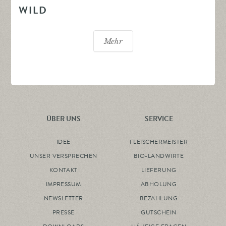
WILD
Mehr
ÜBER UNS
SERVICE
IDEE
FLEISCHERMEISTER
UNSER VERSPRECHEN
BIO-LANDWIRTE
KONTAKT
LIEFERUNG
IMPRESSUM
ABHOLUNG
NEWSLETTER
BEZAHLUNG
PRESSE
GUTSCHEIN