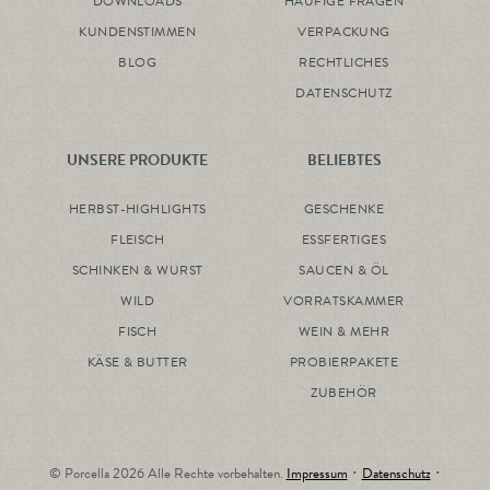
DOWNLOADS
HÄUFIGE FRAGEN
KUNDENSTIMMEN
VERPACKUNG
BLOG
RECHTLICHES
DATENSCHUTZ
UNSERE PRODUKTE
BELIEBTES
HERBST-HIGHLIGHTS
GESCHENKE
FLEISCH
ESSFERTIGES
SCHINKEN & WURST
SAUCEN & ÖL
WILD
VORRATSKAMMER
FISCH
WEIN & MEHR
KÄSE & BUTTER
PROBIERPAKETE
ZUBEHÖR
© Porcella 2026 Alle Rechte vorbehalten.
Impressum
･
Datenschutz
･