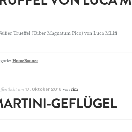
RÜFFEL VON LUCA MI
egorie:
HomeBanner
ffentlicht am
von
rim
17. Oktober 2016
ARTINI-GEFLÜGEL