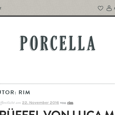
T
PORCELLA
UTOR:
RIM
ffentlicht am
von
rim
22. November 2016