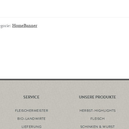
egorie:
HomeBanner
SERVICE
UNSERE PRODUKTE
FLEISCHERMEISTER
HERBST-HIGHLIGHTS
BIO-LANDWIRTE
FLEISCH
LIEFERUNG
SCHINKEN & WURST