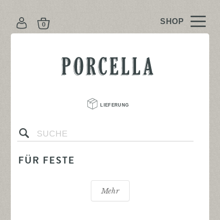
K
O
N
PORCELLA
T
O
LIEFERUNG 
s
FÜR FESTE
Mehr