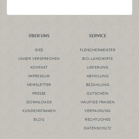
ÜBER UNS
SERVICE
IDEE
FLEISCHERMEISTER
UNSER VERSPRECHEN
BIO-LANDWIRTE
KONTAKT
LIEFERUNG
IMPRESSUM
ABHOLUNG
NEWSLETTER
BEZAHLUNG
PRESSE
GUTSCHEIN
DOWNLOADS
HÄUFIGE FRAGEN
KUNDENSTIMMEN
VERPACKUNG
BLOG
RECHTLICHES
DATENSCHUTZ