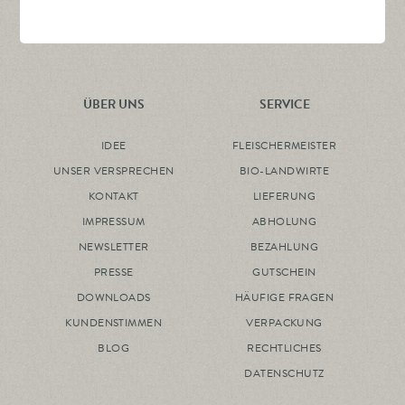
ÜBER UNS
SERVICE
IDEE
FLEISCHERMEISTER
UNSER VERSPRECHEN
BIO-LANDWIRTE
KONTAKT
LIEFERUNG
IMPRESSUM
ABHOLUNG
NEWSLETTER
BEZAHLUNG
PRESSE
GUTSCHEIN
DOWNLOADS
HÄUFIGE FRAGEN
KUNDENSTIMMEN
VERPACKUNG
BLOG
RECHTLICHES
DATENSCHUTZ