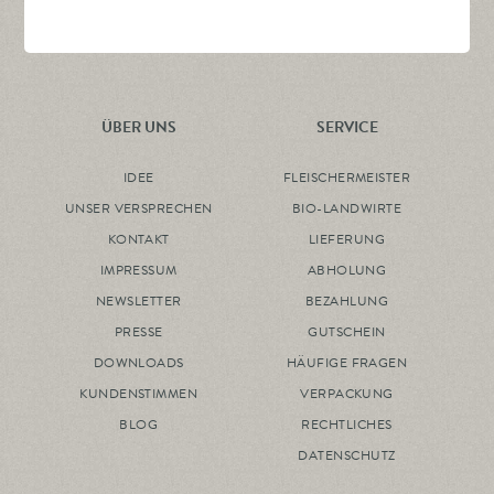
ÜBER UNS
SERVICE
IDEE
FLEISCHERMEISTER
UNSER VERSPRECHEN
BIO-LANDWIRTE
KONTAKT
LIEFERUNG
IMPRESSUM
ABHOLUNG
NEWSLETTER
BEZAHLUNG
PRESSE
GUTSCHEIN
DOWNLOADS
HÄUFIGE FRAGEN
KUNDENSTIMMEN
VERPACKUNG
BLOG
RECHTLICHES
DATENSCHUTZ