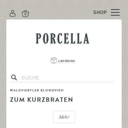
K
O
N
PORCELLA
T
O
LIEFERUNG 
s
WALDVIERTLER BLONDVIEH
ZUM KURZBRATEN
Mehr